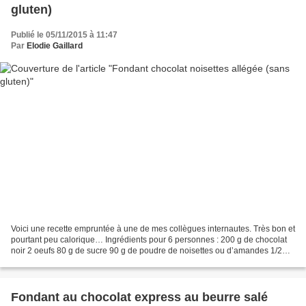
gluten)
Publié le 05/11/2015 à 11:47
Par
Elodie Gaillard
Voici une recette empruntée à une de mes collègues internautes. Très bon et
pourtant peu calorique… Ingrédients pour 6 personnes : 200 g de chocolat
noir 2 oeufs 80 g de sucre 90 g de poudre de noisettes ou d’amandes 1/2
sachet de levure 90 g de compote...
Fondant au chocolat express au beurre salé