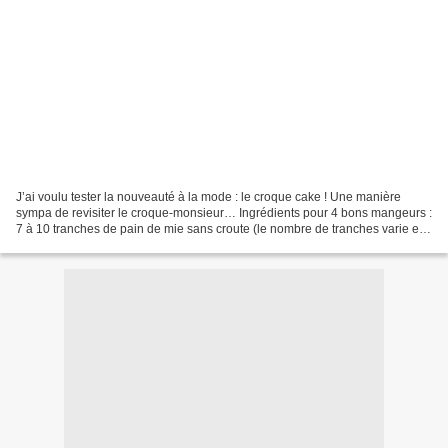
J’ai voulu tester la nouveauté à la mode : le croque cake ! Une manière
sympa de revisiter le croque-monsieur… Ingrédients pour 4 bons mangeurs :
7 à 10 tranches de pain de mie sans croute (le nombre de tranches varie en
fonction du moule) 10 à 12 tranches...