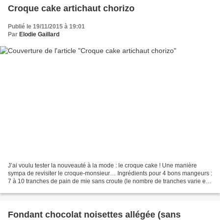
Croque cake artichaut chorizo
Publié le 19/11/2015 à 19:01
Par
Elodie Gaillard
J’ai voulu tester la nouveauté à la mode : le croque cake ! Une manière
sympa de revisiter le croque-monsieur… Ingrédients pour 4 bons mangeurs :
7 à 10 tranches de pain de mie sans croute (le nombre de tranches varie en
fonction du moule) 200 g de fonds...
Fondant chocolat noisettes allégée (sans