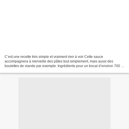
C’est une recette très simple et vraiment rien à voir Cette sauce
accompagnera à merveille des pâtes tout simplement, mais aussi des
boulettes de viande par exemple. Ingrédients pour un bocal d’environ 700 g
: 2 boites de 400 g de pulpe de tomate 1 à...