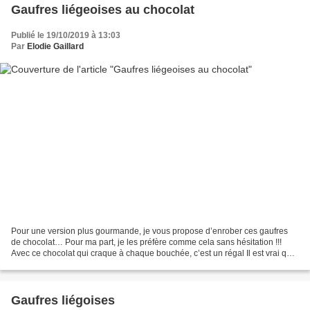
Gaufres liégeoises au chocolat
Publié le 19/10/2019 à 13:03
Par
Elodie Gaillard
Pour une version plus gourmande, je vous propose d’enrober ces gaufres
de chocolat… Pour ma part, je les préfère comme cela sans hésitation !!!
Avec ce chocolat qui craque à chaque bouchée, c’est un régal Il est vrai que
mon enrobage n'est pas très net,...
Gaufres liégoises