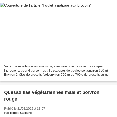
Voici une recette tout en simplicité, avec une note de saveur asiatique.
Ingrédients pour 4 personnes : 4 escalopes de poulet (soit environ 600 g)
Environ 2 têtes de brocolis (soit environ 700 g) ou 700 g de brocolis surgelés
4 cuillères à soupe d’huile...
Quesadillas végétariennes maïs et poivron
rouge
Publié le 11/02/2025 à 12:07
Par
Elodie Gaillard