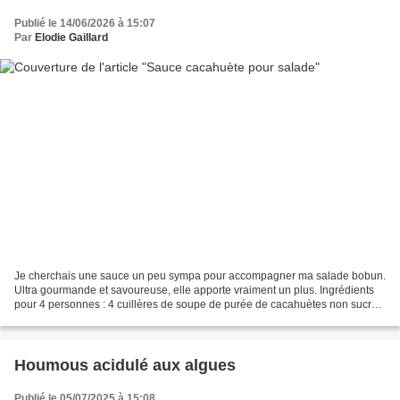
Publié le 14/06/2026 à 15:07
Par
Elodie Gaillard
Je cherchais une sauce un peu sympa pour accompagner ma salade bobun.
Ultra gourmande et savoureuse, elle apporte vraiment un plus. Ingrédients
pour 4 personnes : 4 cuillères de soupe de purée de cacahuètes non sucrée
2 cuillères à soupe de sauce soja...
Houmous acidulé aux algues
Publié le 05/07/2025 à 15:08