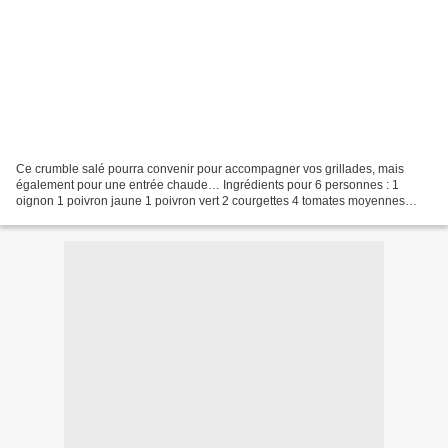
Ce crumble salé pourra convenir pour accompagner vos grillades, mais
également pour une entrée chaude… Ingrédients pour 6 personnes : 1
oignon 1 poivron jaune 1 poivron vert 2 courgettes 4 tomates moyennes
Huile d’olive Sel, poivre 130 g de farine 125...