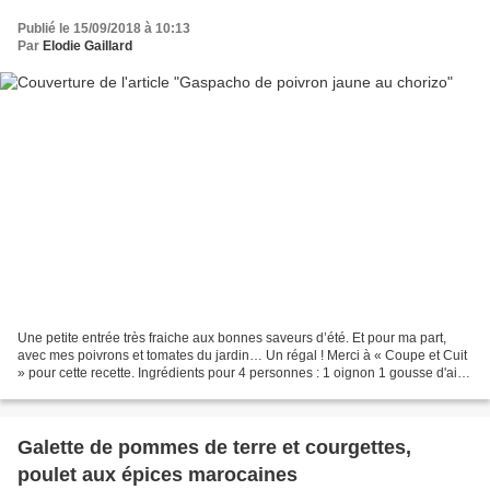
Publié le 15/09/2018 à 10:13
Par
Elodie Gaillard
Une petite entrée très fraiche aux bonnes saveurs d’été. Et pour ma part,
avec mes poivrons et tomates du jardin… Un régal ! Merci à « Coupe et Cuit
» pour cette recette. Ingrédients pour 4 personnes : 1 oignon 1 gousse d'ail 4
poivrons jaunes 2 tomates...
Galette de pommes de terre et courgettes,
poulet aux épices marocaines