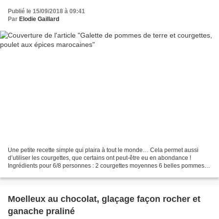
Publié le 15/09/2018 à 09:41
Par
Elodie Gaillard
Une petite recette simple qui plaira à tout le monde… Cela permet aussi
d’utiliser les courgettes, que certains ont peut-être eu en abondance !
Ingrédients pour 6/8 personnes : 2 courgettes moyennes 6 belles pommes
de terre 2 œufs 4 cuillères à soupe...
Moelleux au chocolat, glaçage façon rocher et
ganache praliné