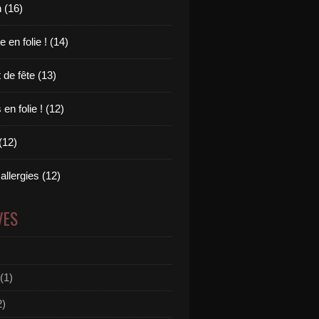
 (16)
en folie ! (14)
 de fête (13)
en folie ! (12)
(12)
allergies (12)
VES
(1)
2)