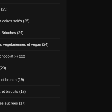
 (25)
t cakes salés (25)
t Brioches (24)
s végétariennes et vegan (24)
hocolat :-) (22)
(20)
j et brunch (19)
et biscuits (18)
s sucrées (17)