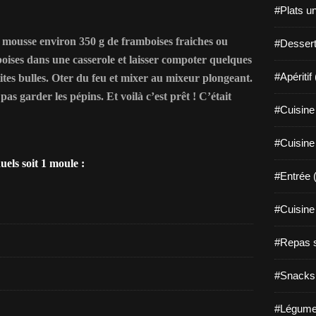
#Plats u
la mousse environ 350 g de framboises fraiches ou
#Dessert
boises dans une casserole et laisser compoter quelques
#Apéritif
ites bulles. Oter du feu et mixer au mixeur plongeant.
as garder les pépins. Et voilà c’est prêt ! C’était
#Cuisine 
#Cuisine
uels soit 1 moule :
#Entrée 
#Cuisine 
#Repas s
#Snacks 
#Légume