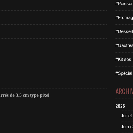
#Poisson
#Fromage 
#Dessert
#Gaufres 
#Kit sos 
#Spécial 
ARCHI
rrés de 3,5 cm type pixel
2026
Juillet
Juin
(