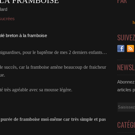
PAR
 LA FRAMBOISE
lard
sucrées
h
SUIVE
s mignardises, pour le baptême de mes 2 derniers enfants…
NEWSL
s de succès, car la framboise amène beaucoup de fraicheur
ue.
Abonnez-
é très agréable avec sa mousse légère.
articles 
Email
ma purée de framboise moi-même car très simple et pas
CATÉG