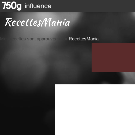
Mes recettes sont approuvées par
RecettesMania
.