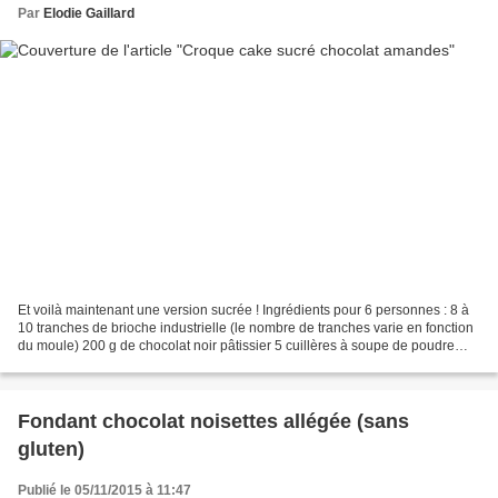
Par
Elodie Gaillard
Et voilà maintenant une version sucrée ! Ingrédients pour 6 personnes : 8 à
10 tranches de brioche industrielle (le nombre de tranches varie en fonction
du moule) 200 g de chocolat noir pâtissier 5 cuillères à soupe de poudre
d’amandes 3 œufs 20 cl de...
Fondant chocolat noisettes allégée (sans
gluten)
Publié le 05/11/2015 à 11:47