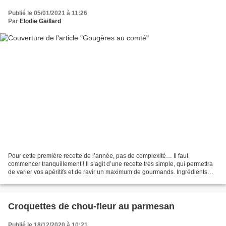
Publié le 05/01/2021 à 11:26
Par
Elodie Gaillard
Pour cette première recette de l’année, pas de complexité… Il faut
commencer tranquillement ! Il s’agit d’une recette très simple, qui permettra
de varier vos apéritifs et de ravir un maximum de gourmands. Ingrédients
pour une 30aine de gougères environ...
Croquettes de chou-fleur au parmesan
Publié le 18/12/2020 à 10:21