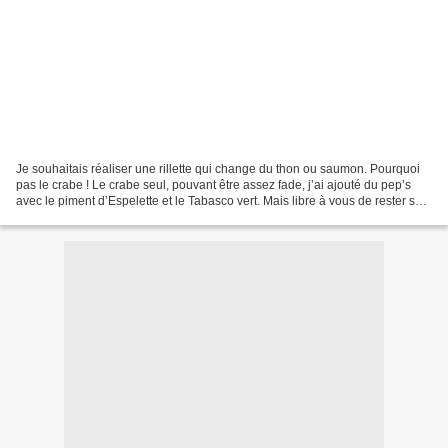
Je souhaitais réaliser une rillette qui change du thon ou saumon. Pourquoi
pas le crabe ! Le crabe seul, pouvant être assez fade, j’ai ajouté du pep’s
avec le piment d’Espelette et le Tabasco vert. Mais libre à vous de rester sur
un assaisonnement classiques…...