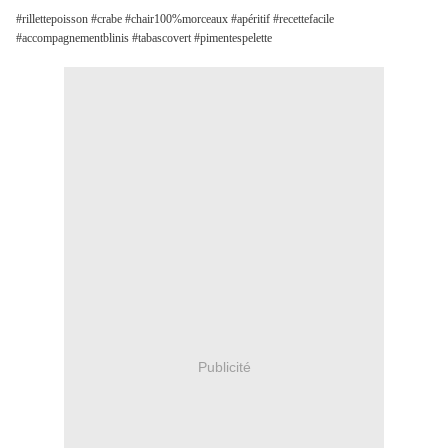
#rillettepoisson #crabe #chair100%morceaux #apéritif #recettefacile
#accompagnementblinis #tabascovert #pimentespelette
Publicité