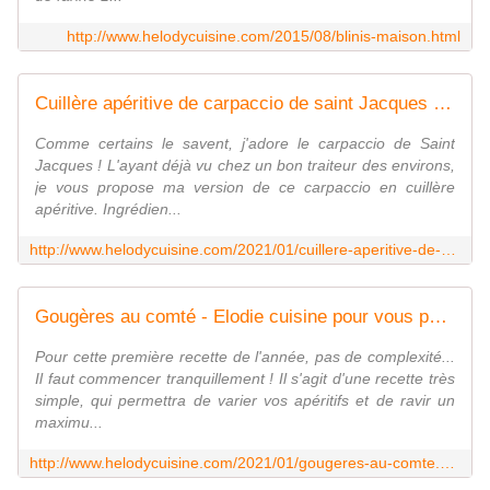
http://www.helodycuisine.com/2015/08/blinis-maison.html
Cuillère apéritive de carpaccio de saint Jacques à l'huile de sésame et oeufs de lump - Elodie cuisine pour vous partager sa passion...
Comme certains le savent, j'adore le carpaccio de Saint
Jacques ! L'ayant déjà vu chez un bon traiteur des environs,
je vous propose ma version de ce carpaccio en cuillère
apéritive. Ingrédien...
http://www.helodycuisine.com/2021/01/cuillere-aperitive-de-carpaccio-de-saint-jacques-a-l-huile-de-sesame-et-oeufs-de-lump.html
Gougères au comté - Elodie cuisine pour vous partager sa passion...
Pour cette première recette de l'année, pas de complexité...
Il faut commencer tranquillement ! Il s'agit d'une recette très
simple, qui permettra de varier vos apéritifs et de ravir un
maximu...
http://www.helodycuisine.com/2021/01/gougeres-au-comte.html