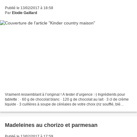
Publié le 13/02/2017 à 18:58
Par
Elodie Gaillard
Vraiment ressemblant à l’original ! A tester d’urgence :-) Ingrédients pour
tablette : · 60 g de chocolat blanc · 120 g de chocolat au lait · 3 cl de crème
liquide · 3 cuillères à soupe de céréales de votre choix (riz soufflé, blé
soufflé, flocons de...
Madeleines au chorizo et parmesan
Publié le 13/02/2017 à 17:59