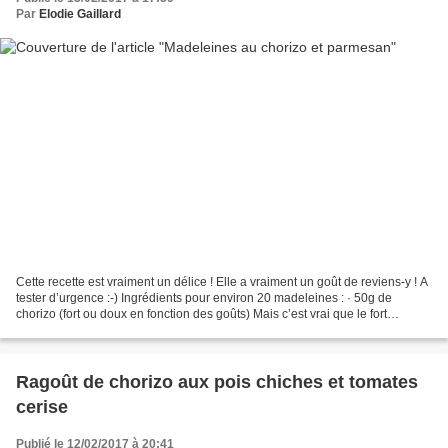
Par
Elodie Gaillard
Cette recette est vraiment un délice ! Elle a vraiment un goût de reviens-y ! A
tester d’urgence :-) Ingrédients pour environ 20 madeleines : · 50g de
chorizo (fort ou doux en fonction des goûts) Mais c’est vrai que le fort
donnera plus de goût · 30 g...
Ragoût de chorizo aux pois chiches et tomates
cerise
Publié le 12/02/2017 à 20:41