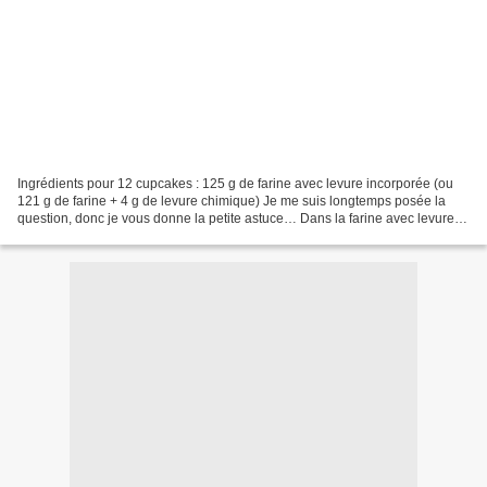
Ingrédients pour 12 cupcakes : 125 g de farine avec levure incorporée (ou
121 g de farine + 4 g de levure chimique) Je me suis longtemps posée la
question, donc je vous donne la petite astuce… Dans la farine avec levure
incorporée, il y a 97 % de farine...