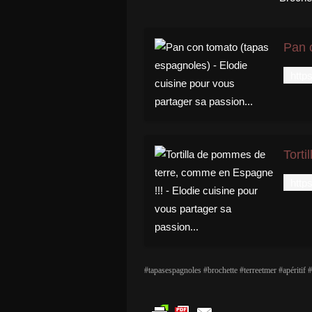
#tapasespagnoles #brochette #terreetmer #apéritif #