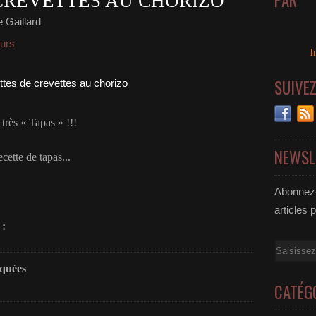
PAR
CREVETTES AU CHORIZO
 Gaillard
eurs
h
SUIVE
très « Tapas » !!!
NEWSL
cette de tapas...
Abonnez-
articles 
 :
Email
iquées
CATÉG