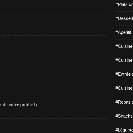
#Plats u
#Dessert
#Apéritif
#Cuisine 
#Cuisine
#Entrée 
#Cuisine 
#Repas s
n de votre public !)
#Snacks 
#Légume