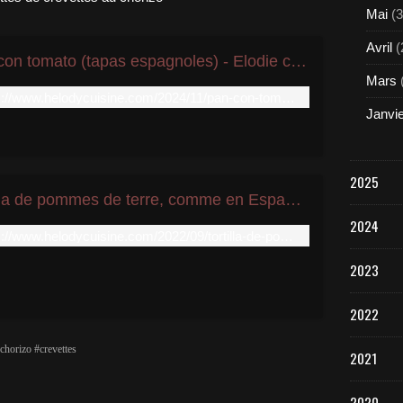
Mai
(3
Avril
(
Pan con tomato (tapas espagnoles) - Elodie cuisine pour vous partager sa passion...
Mars
https://www.helodycuisine.com/2024/11/pan-con-tomato-tapas-espagnoles.html
Janvi
2025
Tortilla de pommes de terre, comme en Espagne !!! - Elodie cuisine pour vous partager sa passion...
2024
https://www.helodycuisine.com/2022/09/tortilla-de-pommes-de-terre-comme-en-espagne.html
2023
2022
chorizo #crevettes
2021
2020