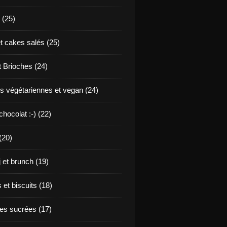
 (25)
t cakes salés (25)
t Brioches (24)
s végétariennes et vegan (24)
hocolat :-) (22)
(20)
j et brunch (19)
et biscuits (18)
s sucrées (17)