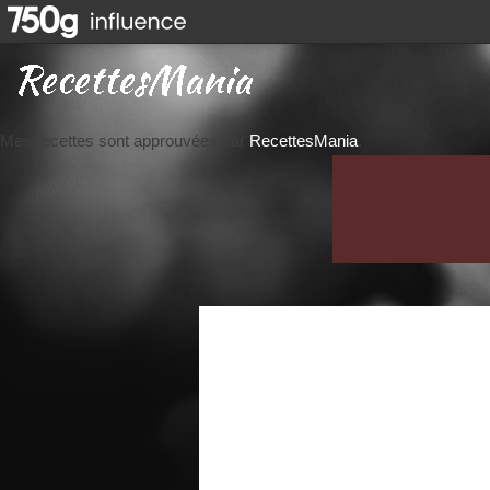
Mes recettes sont approuvées par
RecettesMania
.