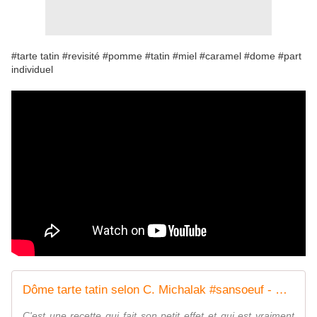
#tarte tatin #revisité #pomme #tatin #miel #caramel #dome #part
individuel
Dôme tarte tatin selon C. Michalak #sansoeuf - Cecilecooks
C'est une recette qui fait son petit effet et qui est vraiment