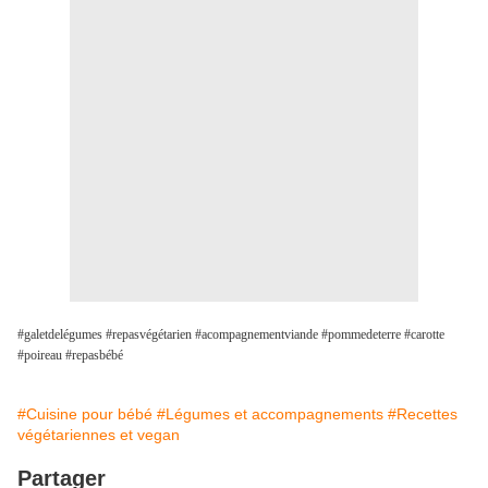
#galetdelégumes #repasvégétarien #acompagnementviande #pommedeterre #carotte
#poireau #repasbébé
#Cuisine pour bébé
#Légumes et accompagnements
#Recettes
végétariennes et vegan
Partager