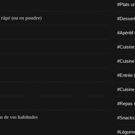
#Plats u
e râpé (ou en poudre)
#Dessert
#Apéritif
#Cuisine 
#Cuisine
#Entrée 
#Cuisine 
#Repas s
on de vos habitudes
#Snacks 
#Légume