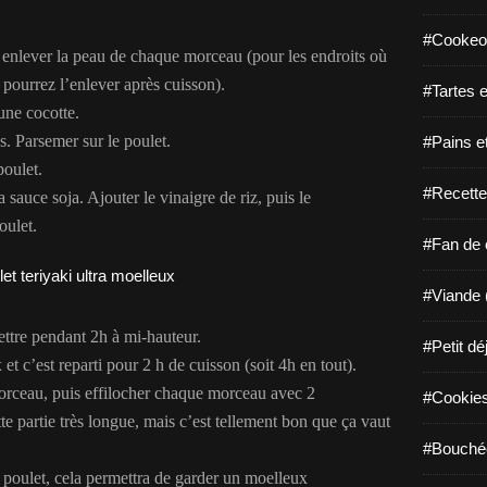
#Cookeo
enlever la peau de chaque morceau (pour les endroits où
 pourrez l’enlever après cuisson).
#Tartes e
une cocotte.
és. Parsemer sur le poulet.
#Pains e
poulet.
#Recette
 sauce soja. Ajouter le vinaigre de riz, puis le
oulet.
#Fan de c
#Viande 
ettre pendant 2h à mi-hauteur.
#Petit dé
t c’est reparti pour 2 h de cuisson (soit 4h en tout).
morceau, puis effilocher chaque morceau avec 2
#Cookies 
tte partie très longue, mais c’est tellement bon que ça vaut
#Bouchée
le poulet, cela permettra de garder un moelleux