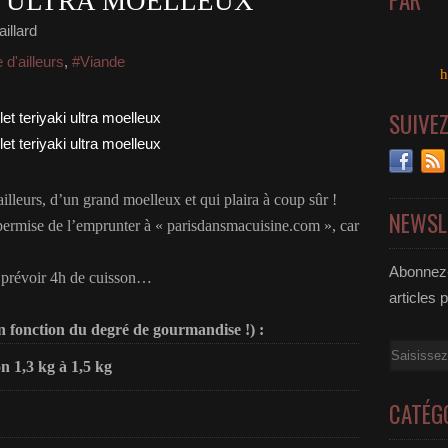
PAR
I ULTRA MOELLEUX
illard
 d'ailleurs
,
#Viande
h
SUIVE
illeurs, d’un grand moelleux et qui plaira à coup sûr !
NEWSL
s permise de l’emprunter à « parisdansmacuisine.com », car
Abonnez-
dra prévoir 4h de cuisson…
articles 
n fonction du degré de gourmandise !) :
Email
n 1,3 kg à 1,5 kg
CATÉG