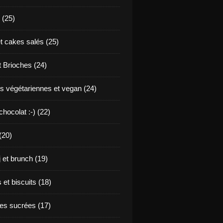
 (25)
t cakes salés (25)
t Brioches (24)
s végétariennes et vegan (24)
hocolat :-) (22)
(20)
j et brunch (19)
et biscuits (18)
s sucrées (17)