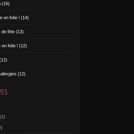
 (16)
en folie ! (14)
 de fête (13)
en folie ! (12)
(12)
allergies (12)
VES
(1)
2)