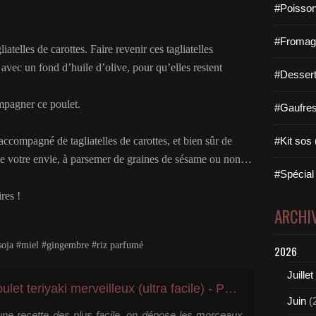
#Poisson
#Fromage 
atelles de carottes. Faire revenir ces tagliatelles
vec un fond d’huile d’olive, pour qu’elles restent
#Dessert
mpagner ce poulet.
#Gaufres 
accompagné de tagliatelles de carottes, et bien sûr de
#Kit sos 
n de votre envie, à parsemer de graines de sésame ou non…
#Spécial 
res !
ARCHI
e soja #miel #gingembre #riz parfumé
2026
Juillet
Le poulet teriyaki merveilleux (ultra facile) - Paris dans ma cuisine
Juin
(
une recette des plus facile, on dépose les morceaux