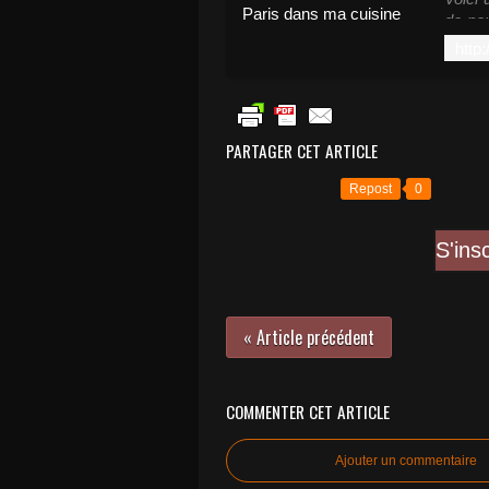
de pou
cuire 
soit b
PARTAGER CET ARTICLE
Repost
0
S'ins
« Article précédent
COMMENTER CET ARTICLE
Ajouter un commentaire