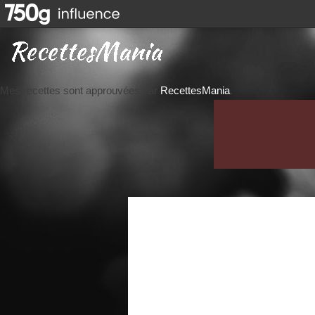
Mes recettes sont approuvées par
RecettesMania
.