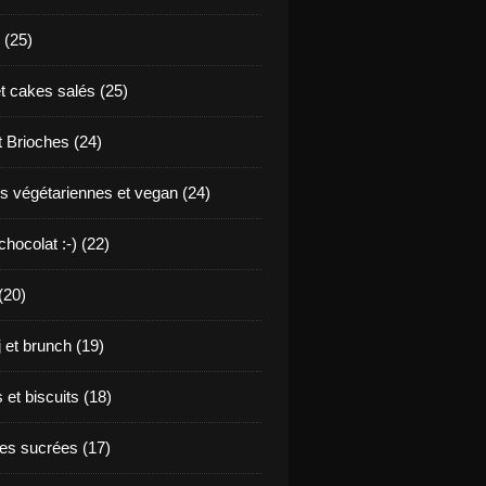
 (25)
t cakes salés (25)
t Brioches (24)
s végétariennes et vegan (24)
hocolat :-) (22)
(20)
j et brunch (19)
et biscuits (18)
s sucrées (17)