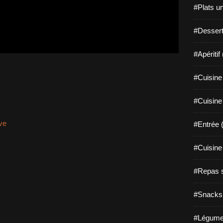
#Plats u
#Dessert
#Apéritif
#Cuisine 
#Cuisine
ve
#Entrée 
#Cuisine 
#Repas s
#Snacks 
#Légume