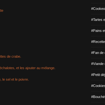
#Cookeo
tte
#Tartes e
#Pains e
#Recette
#Fan de c
ttes de crabe.
#Viande 
échalotes, et les ajouter au mélange.
#Petit dé
 le sel et le poivre.
#Cookies 
#Bouchée