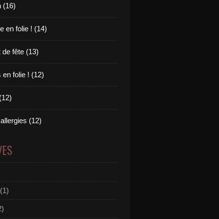
 (16)
en folie ! (14)
 de fête (13)
en folie ! (12)
(12)
allergies (12)
VES
(1)
2)