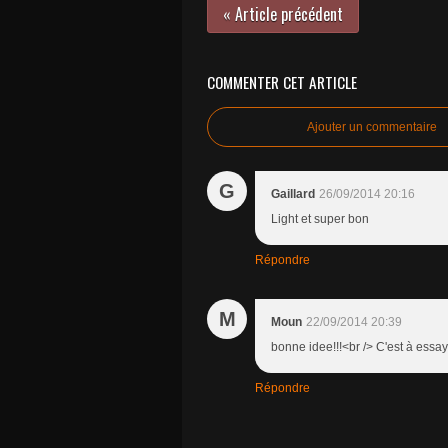
« Article précédent
COMMENTER CET ARTICLE
Ajouter un commentaire
G
Gaillard
26/09/2014 20:16
Light et super bon
Répondre
M
Moun
22/09/2014 20:39
bonne idee!!!<br /> C'est à essaye
Répondre