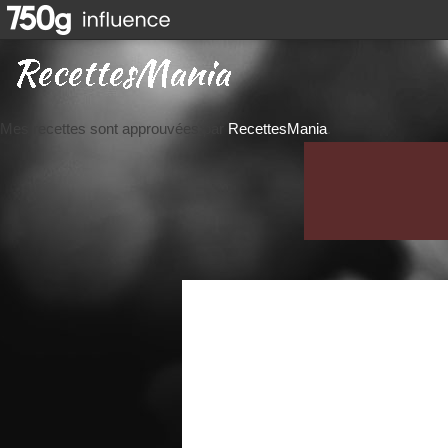
Mes recettes sont approuvées par
RecettesMania
.