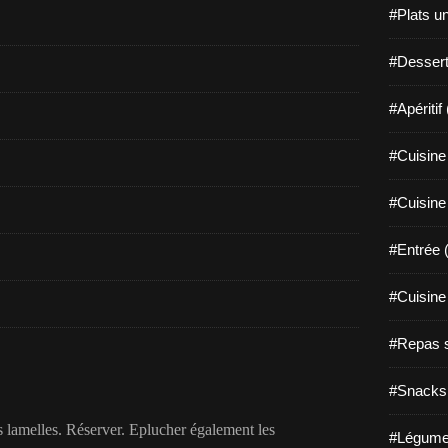
#Plats u
#Dessert
#Apéritif
#Cuisine 
#Cuisine
#Entrée 
#Cuisine 
#Repas s
#Snacks 
s lamelles. Réserver. Eplucher également les
#Légume