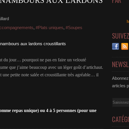
PAR
INAMBOURS AUX LARDONS
llard
h
accompagnements
,
#Plats uniques
,
#Soupes
SUIVE
t du jour… pourquoi ne pas en faire un velouté
NEWSL
ume que j’aime beaucoup avec un léger goût d’artichaut.
 une petite note salée et croustillante très agréable… il
Abonnez-
articles 
Email
comme repas unique) ou 4 à 5 personnes (pour une
CATÉG