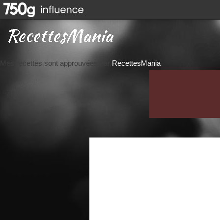
Mes recettes sont approuvées par
RecettesMania
.