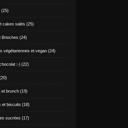
 (25)
t cakes salés (25)
t Brioches (24)
s végétariennes et vegan (24)
hocolat :-) (22)
(20)
j et brunch (19)
et biscuits (18)
s sucrées (17)