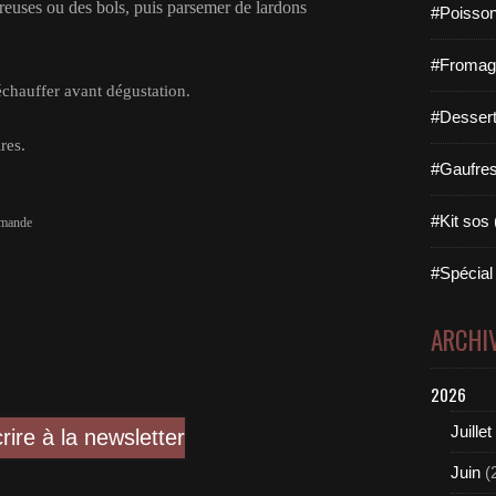
creuses ou des bols, puis parsemer de lardons
#Poisson
#Fromage 
réchauffer avant dégustation.
#Dessert
res.
#Gaufres 
#Kit sos 
rmande
#Spécial 
ARCHI
2026
Juillet
crire à la newsletter
Juin
(