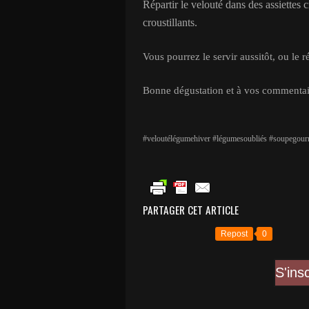
Répartir le velouté dans des assiettes 
croustillants.
Vous pourrez le servir aussitôt, ou le 
B
onne dégustation et à vos commentai
#veloutélégumehiver #légumesoubliés #soupegou
PARTAGER CET ARTICLE
Repost
0
S'ins