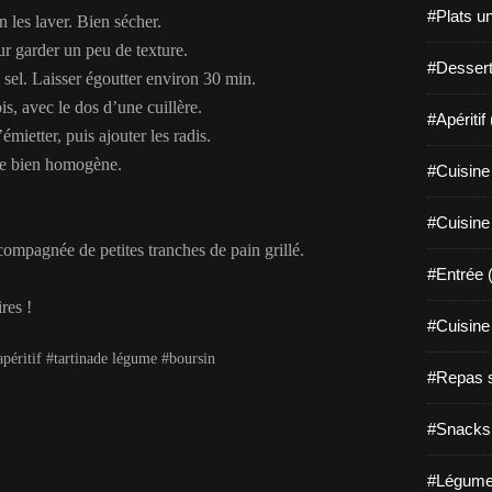
#Plats u
n les laver. Bien sécher.
r garder un peu de texture.
#Dessert
sel. Laisser égoutter environ 30 min.
is, avec le dos d’une cuillère.
#Apéritif
mietter, puis ajouter les radis.
re bien homogène.
#Cuisine 
#Cuisine
compagnée de petites tranches de pain grillé.
#Entrée 
res !
#Cuisine 
apéritif #tartinade légume #boursin
#Repas s
#Snacks 
#Légume