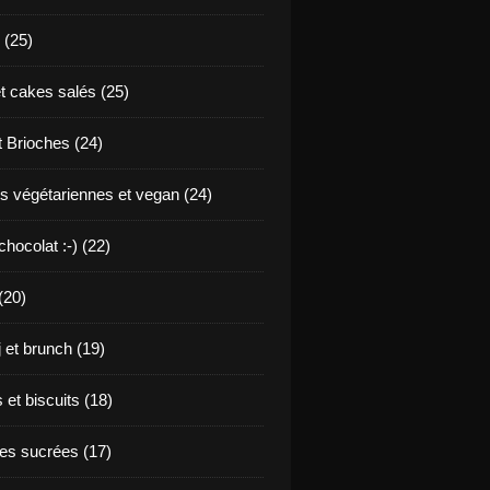
 (25)
t cakes salés (25)
t Brioches (24)
s végétariennes et vegan (24)
hocolat :-) (22)
(20)
j et brunch (19)
et biscuits (18)
s sucrées (17)