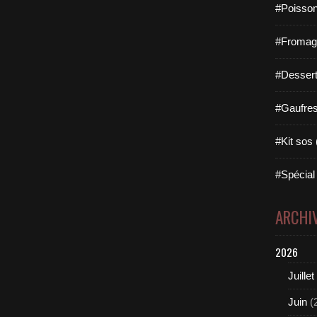
#Poisson
#Fromage 
#Dessert
#Gaufres 
#Kit sos 
#Spécial 
ARCHI
2026
Juillet
Juin
(