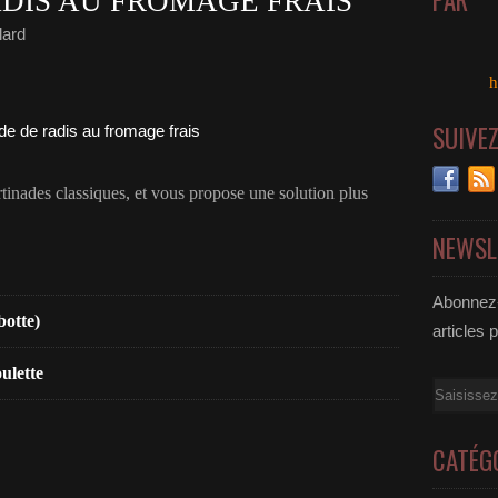
PAR
DIS AU FROMAGE FRAIS
lard
h
SUIVE
rtinades classiques, et vous propose une solution plus
NEWSL
Abonnez-
botte)
articles 
ulette
Email
CATÉG