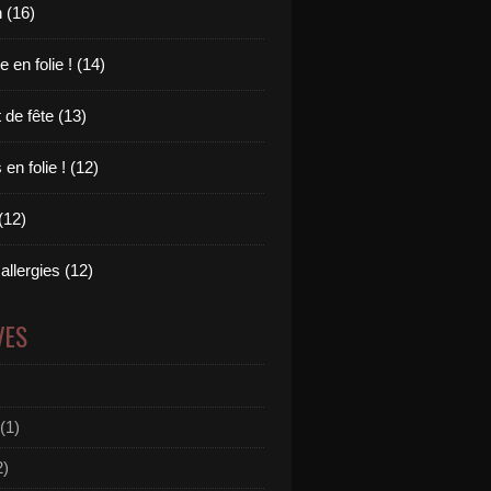
 (16)
en folie ! (14)
 de fête (13)
en folie ! (12)
(12)
allergies (12)
VES
(1)
2)