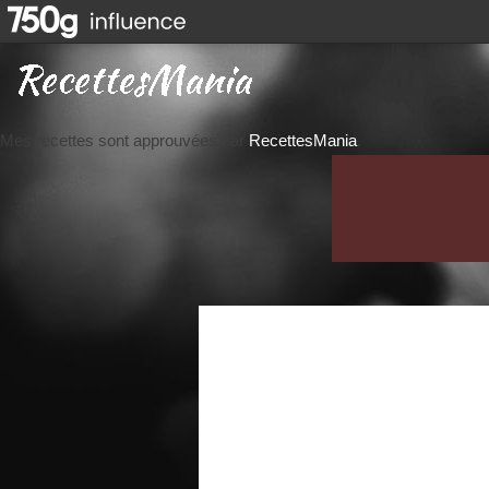
Mes recettes sont approuvées par
RecettesMania
.