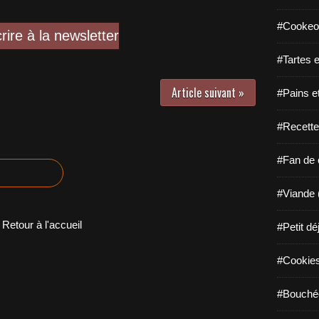
#Cookeo
crire à la newsletter
#Tartes e
Article suivant »
#Pains e
#Recette
#Fan de c
#Viande 
Retour à l'accueil
#Petit dé
#Cookies 
#Bouchée